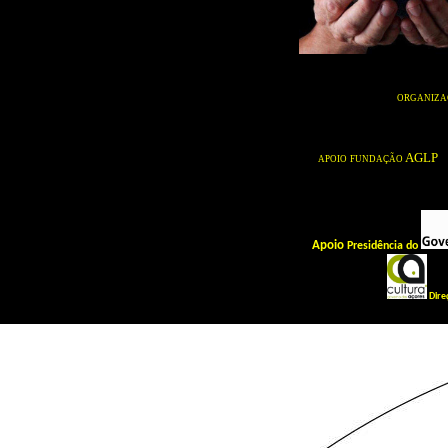
organiza
apoio
fundação AGL
Apoio
Presidência do
Dire