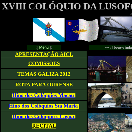
XVIII COLÓQUIO DA LUSO
:[
Menu
]:
--- : [ boas-vind
APRESENTAÇÃO AICL
COMISSÕES
TEMAS GALIZA 2012
ROTA PARA OURENSE
Hino dos Colóquios Macau
Hino dos Colóquios Sta Maria
Hino dos Colóquio s Lagoa
RECITAL