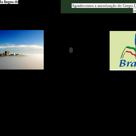
da língua de
Agradecemos a autorização do Grupo G
c
apoio