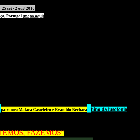
25 set - 2 outº 2010
a, Portugal
(
mapa aqui)
hino da lusofonia
patronos: Malaca Casteleiro e Evanildo Bechara
TEMOS, FAZEMOS"