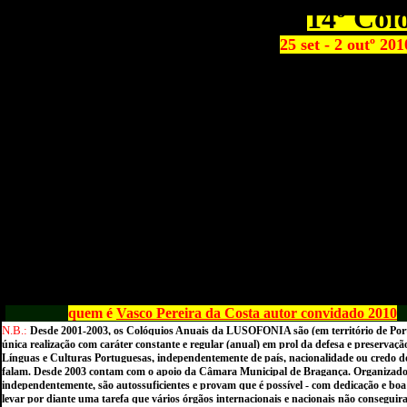
14º Col
25 set - 2 outº 20
quem é
Vasco Pereira da Costa
autor convidado 2010
N.B.:
D
esde 2001-2003, os
Colóquios Anuais da LUSOFONIA são (em território de Port
única realização com caráter constante e regular (anual) em prol da defesa e preservaçã
Línguas e Culturas Portuguesas, independentemente de país, nacionalidade ou credo d
falam. Desde 2003 contam com o apoio da Câmara Municipal de Bragança
. Organizad
independentemente, são autossuficientes e provam que é possível - com dedicação e boa
levar por diante uma tarefa que vários órgãos internacionais e nacionais não conseguir