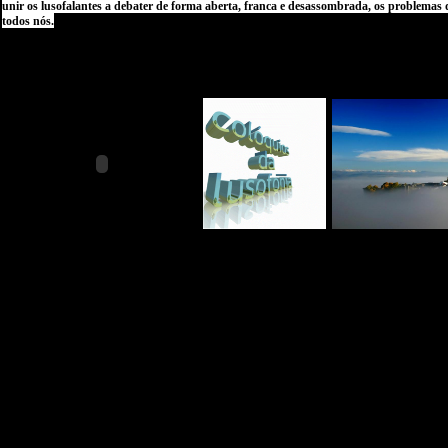
unir os lusofalantes a debater de forma aberta, franca e desassombrada, os problemas 
todos nós.