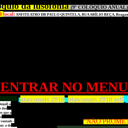
óquio da lusofonia
(9º COLÓQUIO ANUAL)
10
local:
ANFITEATRO DR PAULO QUINTELA, RUA ABÍLIO BEÇA, Braganç
ENTRAR NO MENU
atas/anais 2010
atas/anais 2010 pdf
ugal) a
o das
os que a
os
"NÃO PROME
 vontade -
am: a de