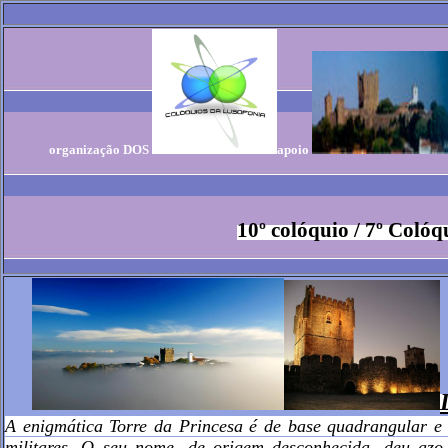
organização DOS
a
poio
10º colóquio / 7º Coló
A
enigmática Torre da Princesa é de base quadrangular e l
militares. O seu nome, de origem desconhecida, deu azo 