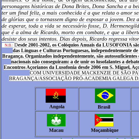
personagens históricas de Dona Brites, Dona Sancha e a bela
ter um final feliz, a mais conhecida é a que relata o amor 
de glórias que o tornassem digno de esposar a jovem. Dez
de esperar, toda a vida se necessário fosse, D. Hermenegil
que é a alma de Ricardo, morto em combate, e que a libert
desiste dos seus intentos. Dias depois, Ricardo regressa vito
D
esde 2001-2002, os
Colóquios Anuais da LUSOFONIA são (em
N.B.
:
das Línguas e Culturas Portuguesas, independentemente de
Bragança
. Organizados independentemente, são autossuficientes 
nacionais não conseguiram: a de unir os lusofalantes a deba
Encontros Açorianos da Lusofonia desde 2006 em S. Miguel, Aço
COM UNIVERSIDADE MACKENZIE DE SÃO PAUL
BRAGANÇA/ASSOCIAÇÃO PRÓ-ACADEMIA GALEGA D
Angola
Brasil
Macau
Moçambique